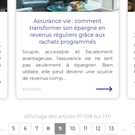
Assurance vie : comment
transformer son épargne en
revenus réguliers grâce aux
rachats programmés
,
e
Souple, accessible et fiscalement
r
avantageuse, l'assurance vie ne sert
%
pas seulement à épargner. Bien
utilisée, elle peut devenir une source
⟶
de revenus comp...
⟶
le 31/03/26
Affichage des articles 97-108 sur 1311
…
5
6
7
8
9
10
11
12
13
…