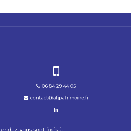
06 84 29 44 05
contact@afjpatrimoine.fr
 rendez-vous sont fixés à