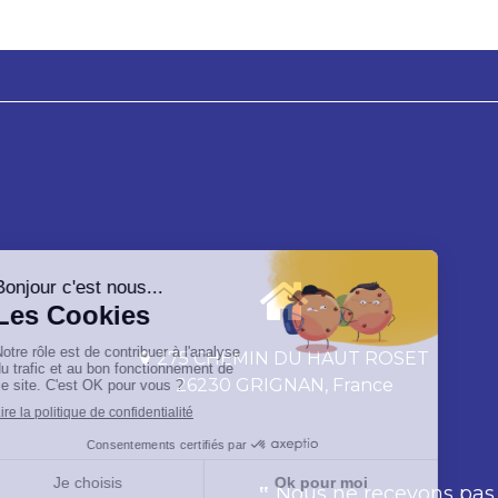
275 CHEMIN DU HAUT ROSET
26230 GRIGNAN, France
Nous ne recevons pas n
‟