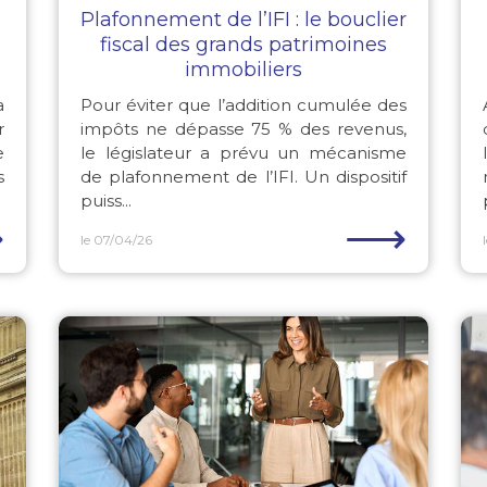
Plafonnement de l’IFI : le bouclier
fiscal des grands patrimoines
immobiliers
a
Pour éviter que l’addition cumulée des
r
impôts ne dépasse 75 % des revenus,
e
le législateur a prévu un mécanisme
s
de plafonnement de l’IFI. Un dispositif
puiss...
⟶
⟶
le 07/04/26