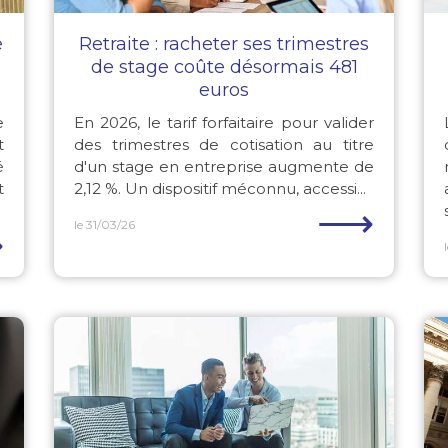
e
Retraite : racheter ses trimestres
de stage coûte désormais 481
euros
e
En 2026, le tarif forfaitaire pour valider
t
des trimestres de cotisation au titre
é
d'un stage en entreprise augmente de
t
2,12 %. Un dispositif méconnu, accessi...
⟶
le 31/03/26
⟶