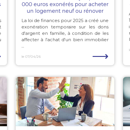
s
000 euros exonérés pour acheter
un logement neuf ou rénover
s
La loi de finances pour 2025 a créé une
t
exonération temporaire sur les dons
e
d'argent en famille, à condition de les
u
affecter à l'achat d'un bien immobilier
...
⟶
⟶
le 07/04/26