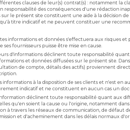
ifférentes clauses de leur(s) contrat(s) : notamment la 
 responsabilité des conséquences d'une rédaction inapp
r le présent site constituent une aide à la décision de 
s qu'à titre indicatif et ne peuvent constituer une reco
es informations et données s'effectuera aux risques et p
 ses fournisseurs puisse être mise en cause.
s d'informations déclinent toute responsabilité quant au 
nformations et données diffusées sur le présent site. Dans 
sultation de compte, détails des actifs) proviennent di
cription.
nformations à la disposition de ses clients et n'est en a
 purement indicatif et ne constituent en aucun cas un d
nformation déclinent toute responsabilité quant aux dif
uelles qu'en soient la cause ou l'origine, notamment dan
tion à travers les réseaux de communication, de défaut de
smission et d'acheminement dans les délais normaux d'or