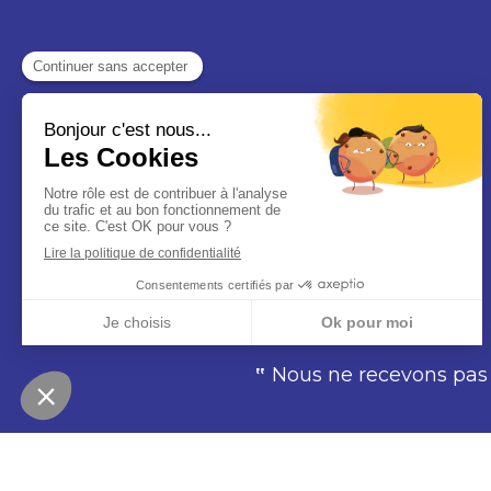
275 CHEMIN DU HAUT ROSET
26230 GRIGNAN, France
Nous ne recevons pas n
‟