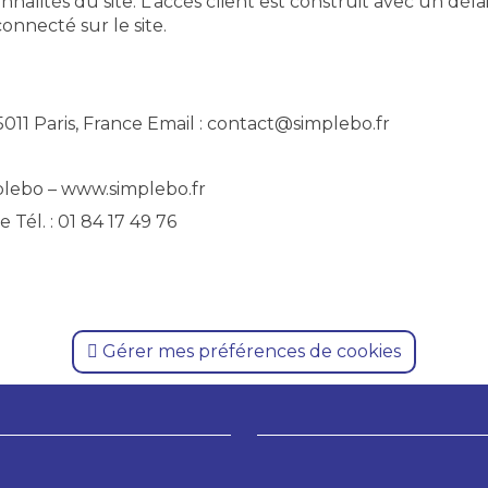
alités du site. L'accès client est construit avec un délai
onnecté sur le site.
5011 Paris, France Email : contact@simplebo.fr
lebo – www.simplebo.fr
 Tél. : 01 84 17 49 76
Gérer mes préférences de cookies