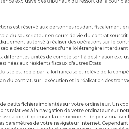
étence exclusive des tribunaux du ressort de la cour d
ctions est réservé aux personnes résidant fiscalement en
cale du souscripteur en cours de vie du contrat souscr
uridiquement autorisé à réaliser des opérations sur le c
able des conséquences d'une loi étrangère interdisant 
aux différentes unités de compte sont à destination exclu
stinées aux résidents fiscaux d'autres Etats.
du site est régie par la loi française et relève de la comp
on du contrat, sur l'exécution et la réalisation des transac
 de petits fichiers implantés sur votre ordinateur. Un c
tions relatives à la navigation de votre ordinateur sur no
la navigation, d'optimiser la connexion et de personnaliser 
 les paramètres de votre navigateur Internet. Cependant 