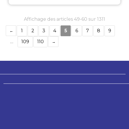
Affichage des articles 49-60 sur 1311
1
2
3
4
5
6
7
8
9
…
109
110