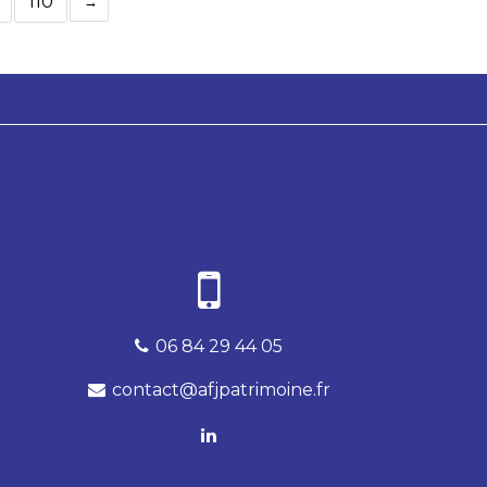
110
06 84 29 44 05
contact@afjpatrimoine.fr