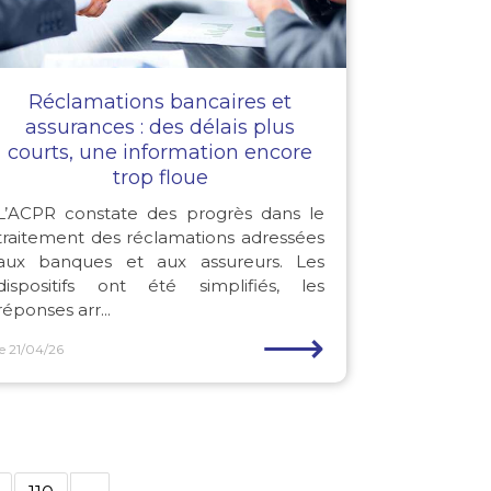
Réclamations bancaires et
assurances : des délais plus
courts, une information encore
trop floue
L’ACPR constate des progrès dans le
traitement des réclamations adressées
aux banques et aux assureurs. Les
dispositifs ont été simplifiés, les
réponses arr...
⟶
le 21/04/26