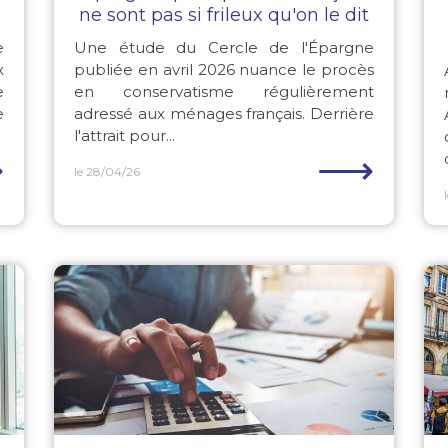
ne sont pas si frileux qu'on le dit
e
Une étude du Cercle de l'Épargne
x
publiée en avril 2026 nuance le procès
e
en conservatisme régulièrement
e
adressé aux ménages français. Derrière
l'attrait pour...
⟶
⟶
le 28/04/26