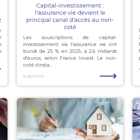
Capital-investissement :
»
l'assurance vie devient le
z
principal canal d'accès au non-
coté
e
n
Les souscriptions de capital-
u
investissement via l'assurance vie ont
s
bondi de 25 % en 2025, à 2,6 milliards
d'euros, selon France Invest. Le non-
⟶
coté s'insta...
⟶
le 28/04/26