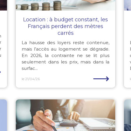
Location : à budget constant, les
Français perdent des mètres
carrés
n
r
La hausse des loyers reste contenue,
r
mais l’accès au logement se dégrade.
u
En 2026, la contrainte ne se lit plus
seulement dans les prix, mais dans la
⟶
surfac...
⟶
le 21/04/26