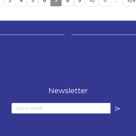
3
4
5
6
7
8
9
10
11
…
109
Newsletter
Votre email